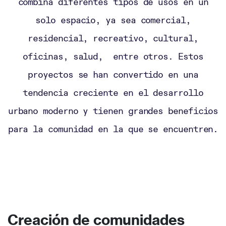
combina diferentes tipos de usos en un
solo espacio, ya sea comercial,
residencial, recreativo, cultural,
oficinas, salud, entre otros. Estos
proyectos se han convertido en una
tendencia creciente en el desarrollo
urbano moderno y tienen grandes beneficios
para la comunidad en la que se encuentren.
49ers jersey
Iowa State Football Uniforms
detroit lions jersey
ohio state jersey
49ers jersey
ohio state jersey
custom
football jerseys
custom made football
Creación de comunidades
jerseys
asu football jersey
ohio state