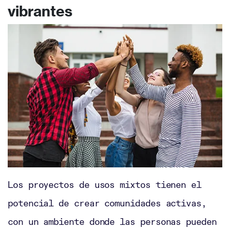
vibrantes
jersey
Ohio State Team Jersey
Iowa State
Football Uniforms
ohio state jersey
custom made football jerseys
florida
state football jersey
Los proyectos de usos mixtos tienen el
potencial de crear comunidades activas,
con un ambiente donde las personas pueden