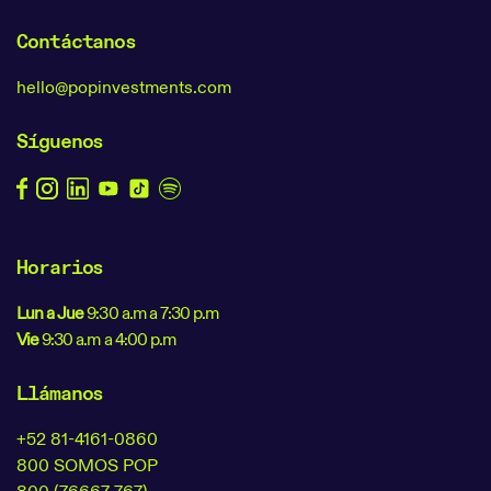
Contáctanos
hello@popinvestments.com
Síguenos
Horarios
Lun a Jue
9:30 a.m a 7:30 p.m
Vie
9:30 a.m a 4:00 p.m
Llámanos
+52 81-4161-0860
800 SOMOS POP
800 (76667 767)