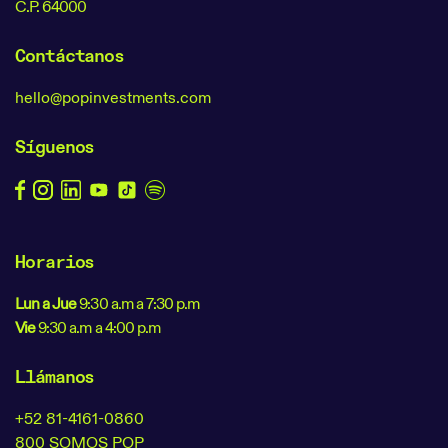
C.P. 64000
Contáctanos
hello@popinvestments.com
Síguenos
Horarios
Lun a Jue
9:30 a.m a 7:30 p.m
Vie
9:30 a.m a 4:00 p.m
Llámanos
+52 81-4161-0860
800 SOMOS POP