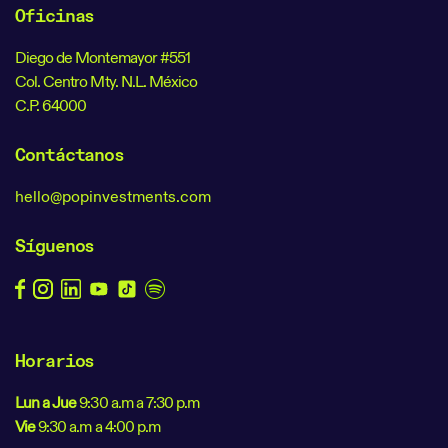
Oficinas
Diego de Montemayor #551
Col. Centro Mty. N.L. México
C.P. 64000
Contáctanos
hello@popinvestments.com
Síguenos
Horarios
Lun a Jue
9:30 a.m a 7:30 p.m
Vie
9:30 a.m a 4:00 p.m