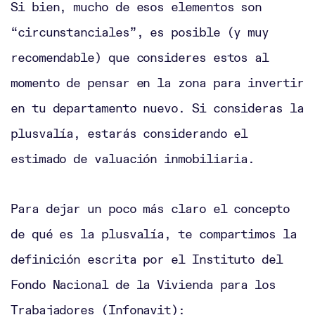
Si bien, mucho de esos elementos son
custom ohio state jersey
justin jefferson
lsu jersey
deuce vaughn jersey
deuce
“circunstanciales”, es posible (y muy
vaughn jersey
drew allar jersey
fsu
recomendable) que consideres estos al
jersey
johnny manziel jersey
brandon
aiyuk jersey
johnny manziel jersey
justin
momento de pensar en la zona para invertir
jefferson lsu jersey
brandon aiyuk jersey
en tu departamento nuevo. Si consideras la
oregon football jerseys
fsu jersey
penn
state jersey
fsu jersey
plusvalía, estarás considerando el
estimado de valuación inmobiliaria.
Para dejar un poco más claro el concepto
de qué es la plusvalía, te compartimos la
definición escrita por el Instituto del
Fondo Nacional de la Vivienda para los
Trabajadores (Infonavit):