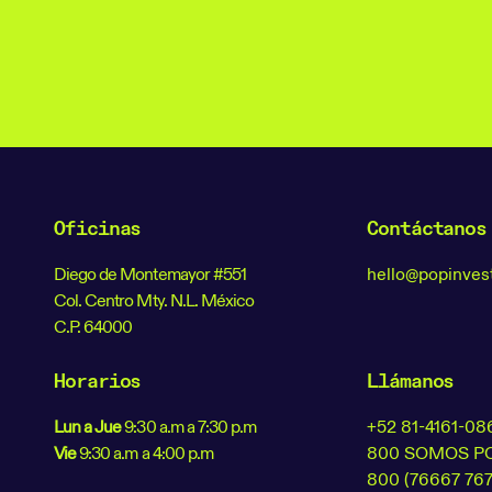
Oficinas
Contáctanos
Diego de Montemayor #551
hello@popinve
Col. Centro Mty. N.L. México
C.P. 64000
Horarios
Llámanos
Lun a Jue
9:30 a.m a 7:30 p.m
+52 81-4161-08
Vie
9:30 a.m a 4:00 p.m
800 SOMOS P
800 (76667 767