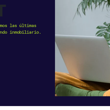
T
mos las últimas
ndo inmobiliario.