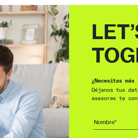
LET’
TOG
¿Necesitas más 
Déjanos tus dat
asesores te con