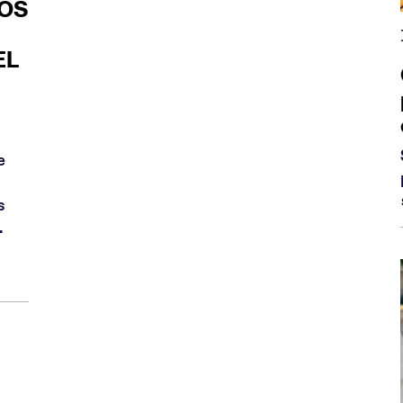
OS
EL
e
s
.