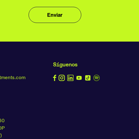
Síguenos
stments.com
60
OP
)