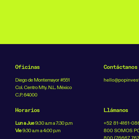
Oficinas
Contáctanos
Diego de Montemayor #551
hello@popinve
Col. Centro Mty. N.L. México
C.P. 64000
Horarios
Llámanos
Lun a Jue
9:30 a.m a 7:30 p.m
+52 81-4161-08
Vie
9:30 a.m a 4:00 p.m
800 SOMOS P
800 (76667 767