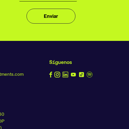
Síguenos
stments.com
60
OP
)